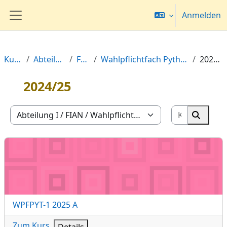
Zum Hauptinhalt
Anmelden
Website-Übersicht
Kurse
Abteilung I
FIAN
Wahlpflichtfach Python-Kurs
2024/25
2024/25
Kurse suc
Kursbereiche
Kurse 
WPFPYT-1 2025 A
Kursname
WPFPYT-1 2025 A
Zum Kurs
Details