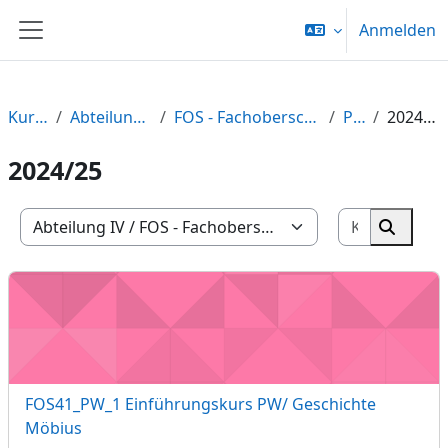
Zum Hauptinhalt
Anmelden
Website-Übersicht
Kurse
Abteilung IV
FOS - Fachoberschule
PW
2024/25
2024/25
Kurse suc
Kursbereiche
Kurse 
FOS41_PW_1 Einführungskurs PW/ Geschichte Möbius
Kursname
FOS41_PW_1 Einführungskurs PW/ Geschichte
Möbius