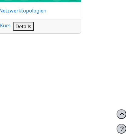
sname
Netzwerktopologien
Kurs
Details
rte Verkabelung