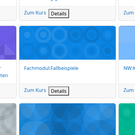
Zum Kurs
Zum 
Details
 Dienste und Netzwerkkomponenten
Fachmodul:Fallbeispiele
NW:Ku
Kursname
Kur
r
Fachmodul:Fallbeispiele
NW:
ten
Zum Kurs
Zum 
Details
NW: Netzwerkkabel
NW: Ne