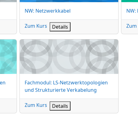
Kursname
Kur
NW: Netzwerkkabel
NW: 
Zum Kurs
Zum 
Details
n
Fachmodul: LS-Netzwerktopologien und Strukturie
Kursname
en
Fachmodul: LS-Netzwerktopologien
und Strukturierte Verkabelung
Zum Kurs
Details