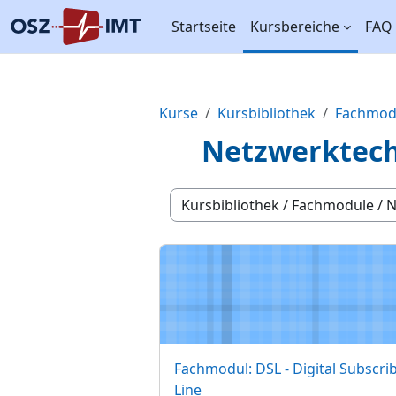
Zum Hauptinhalt
Startseite
Kursbereiche
FAQ
Kurse
Kursbibliothek
Fachmod
Netzwerktec
Kursbereiche
Fachmodul: DSL - Digital Subscriber
Kursname
Fachmodul: DSL - Digital Subscri
Line