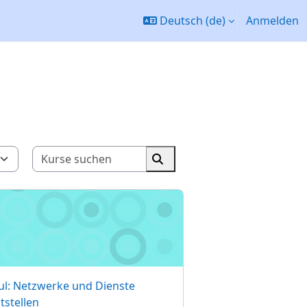
Deutsch ‎(de)‎
Anmelden
Kurse suchen
Kurse suchen
50173
 Netzwerke und Dienste bereitstellen
sname
l: Netzwerke und Dienste
tstellen