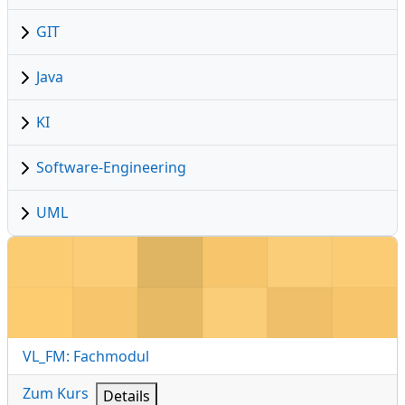
GIT
Java
KI
Software-Engineering
UML
VL_FM: Fachmodul
Kursname
VL_FM: Fachmodul
Zum Kurs
Details