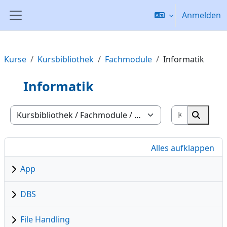
Zum Hauptinhalt
Anmelden
Website-Übersicht
Kurse
Kursbibliothek
Fachmodule
Informatik
Informatik
Kurse suc
Kursbereiche
Kurse 
Alles aufklappen
App
DBS
File Handling