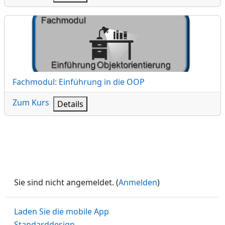
Fachmodul: Einführung in die OOP
Kursname
Fachmodul: Einführung in die OOP
Zum Kurs
Details
Sie sind nicht angemeldet. (
Anmelden
)
Laden Sie die mobile App
Standarddesign