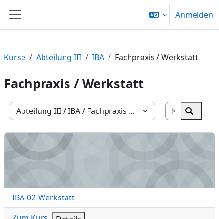
Zum Hauptinhalt
Anmelden
Website-Übersicht
Kurse
Abteilung III
IBA
Fachpraxis / Werkstatt
Fachpraxis / Werkstatt
Kurse suc
Kursbereiche
Kurse 
IBA-02-Werkstatt
Kursname
IBA-02-Werkstatt
Zum Kurs
Details