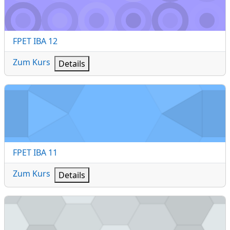
Kursname
FPET IBA 12
Zum Kurs
Details
FPET IBA 11
Kursname
FPET IBA 11
Zum Kurs
Details
FTET IBA 22