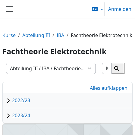
Zum Hauptinhalt
Anmelden
Website-Übersicht
Kurse
Abteilung III
IBA
Fachtheorie Elektrotechnik
Fachtheorie Elektrotechnik
Kurse suc
Kursbereiche
Kurse 
Alles aufklappen
2022/23
2023/24
IBA22 Elektrotechnik