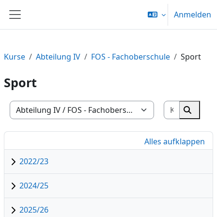
Zum Hauptinhalt
Anmelden
Website-Übersicht
Kurse
Abteilung IV
FOS - Fachoberschule
Sport
Sport
Kurse suc
Kursbereiche
Kurse 
Alles aufklappen
2022/23
2024/25
2025/26