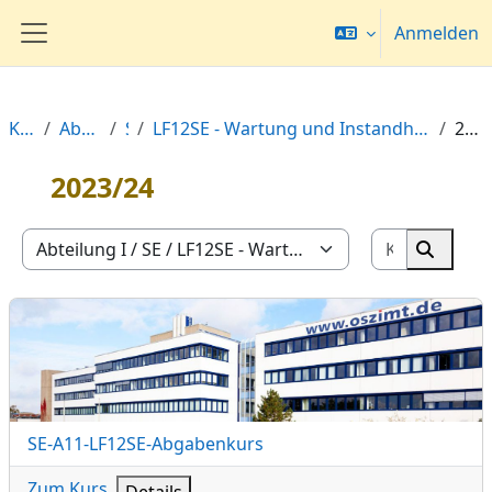
Zum Hauptinhalt
Anmelden
Website-Übersicht
Kurse
Abteilung I
SE
LF12SE - Wartung und Instandhaltung planen und durchführen
2023/24
2023/24
Kurse suc
Kursbereiche
Kurse 
SE-A11-LF12SE-Abgabenkurs
Kursname
SE-A11-LF12SE-Abgabenkurs
Zum Kurs
Details