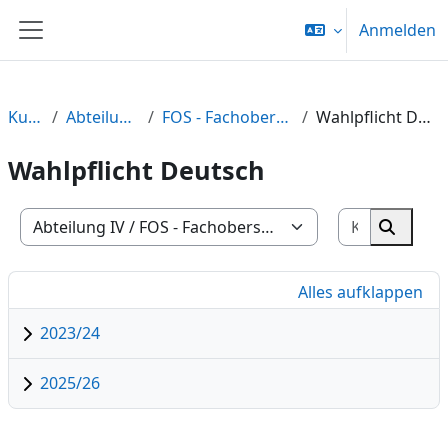
Zum Hauptinhalt
Anmelden
Website-Übersicht
Kurse
Abteilung IV
FOS - Fachoberschule
Wahlpflicht Deutsch
Wahlpflicht Deutsch
Kurse suc
Kursbereiche
Kurse 
Alles aufklappen
2023/24
2025/26