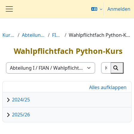
Zum Hauptinhalt
Anmelden
Website-Übersicht
Kurse
Abteilung I
FIAN
Wahlpflichtfach Python-Kurs
Wahlpflichtfach Python-Kurs
Kurse suc
Kursbereiche
Kurse 
Alles aufklappen
2024/25
2025/26